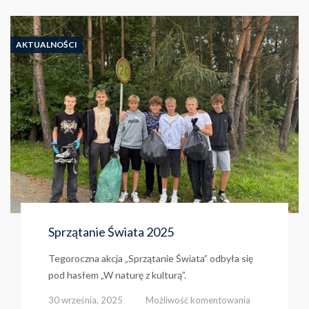
AKTUALNOŚCI
Sprzątanie Świata 2025
Tegoroczna akcja „Sprzątanie Świata” odbyła się
pod hasłem „W naturę z kulturą”.
Sprzątanie
30 września, 2025
Możliwość komentowania